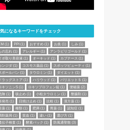
気になるキーワードをチェック
CM
(1)
PPI
(1)
おすすめ
(1)
お灸
(1)
しみ
(1)
もの忘れ
(1)
アレルギー
(1)
アンラビリゴールド
(1)
イボ取り美容液
(1)
オーキッド
(1)
カブナース
(1)
カンジダ
(1)
コスモス薬品
(1)
スポッツビューティ
(1)
スポールバン
(1)
タウロミン
(1)
ダイエット
(1)
ドラッグストア
(1)
ハリウッド
(1)
パリエットＳ
(1)
ロキソニンS
(1)
ロキソプロフェン錠
(1)
便秘薬
(2)
危険
(1)
咳止め
(1)
小粒タウロミン
(1)
整腸剤
(1)
新発売
(1)
日焼け止め
(1)
比較
(1)
漢方薬
(1)
目薬
(1)
種類
(1)
肥満
(1)
胃薬
(1)
認知症
(1)
調剤薬局
(1)
貧血
(1)
違い
(1)
選び方
(1)
遺伝子検査
(1)
酵素パック
(1)
防風通聖散
(3)
頭痛
(1)
頭痛薬
(1)