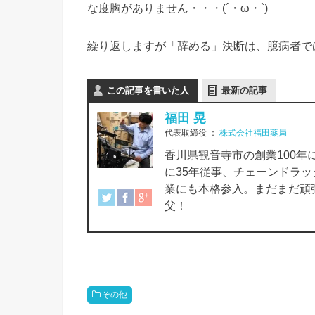
な度胸がありません・・・(´・ω・`)
繰り返しますが「辞める」決断は、臆病者で
この記事を書いた人
最新の記事
福田 晃
代表取締役
：
株式会社福田薬局
香川県観音寺市の創業100年
に35年従事、チェーンドラッ
業にも本格参入。まだまだ頑
父！
その他