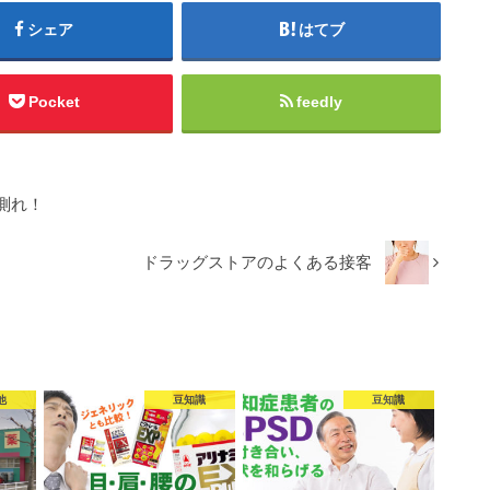
シェア
はてブ
Pocket
feedly
測れ！
ドラッグストアのよくある接客
他
豆知識
豆知識