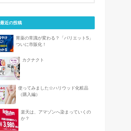
最近の投稿
胃薬の常識が変わる？「パリエットS」
ついに市販化！
カクナクト
使ってみました☆ハリウッド化粧品
（購入編）
楽天は、アマゾンへ染まっていくの
か？