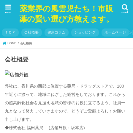
薬業界の風雲児たち！市販
menu
search
薬の賢い選び方教えます。
ＴＯＰ
会社概要
健康コラム
ショッピング
ホームページ
HOME
会社概要
会社概要
弊社は、香川県の西部に位置する薬局・ドラッグストアで、100
年近くに渡って、地域にねざした経営をしております。これから
の超高齢化社会を見据え地域の皆様のお役に立てるよう、社員一
丸となって努力していきますので、どうぞご愛顧よろしくお願い
申し上げます。
◆株式会社 福田薬局 (店舗外観：坂本店)