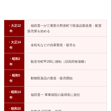
・大正12
福田貫一が三豊郡大野原町で医薬品製造業・配置
年
販売業を始める
・大正14
金粒丸などの自家製造・販売を
年
・昭和2
観音寺町甲295に移転（旧高田牧場横）
年
・昭和5
動物医薬品の製造・販売開始
年
・昭和14
福田貫一 軍事病院の薬局長に就任
年
・昭和20