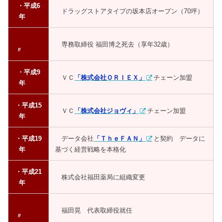
・平成6
ドラッグストアタイプの坂本店オープン（70坪）
年
専務取締役 福田博之死去（享年32歳）
〃
・平成9
ＶＣ
「株式会社ＯＲＩＥＸ」
チェーン加盟
年
・平成15
ＶＣ
「株式会社ジョヴィ」
チェーン加盟
年
・平成19
データ会社
「ＴｈｅＦＡＮ」
と契約 データに
年
基づく経営戦略を本格化
・平成21
株式会社福田薬局に組織変更
年
福田晃 代表取締役就任
〃