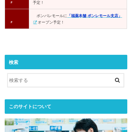
〃
予定！
ポンパレモールに
「福薬本舗 ポンレモール支店」
〃
オープン予定！
検索
このサイトについて