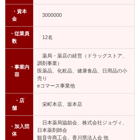
・資本
3000000
金
・従業員
12名
数
薬局・薬店の経営（ドラッグストア、
調剤事業）
・事業内
医薬品、化粧品、健康食品、日用品の小
容
売り
eコマース事業他
・店
栄町本店、坂本店
舗
日本薬局協励会、株式会社ジョヴィ、
・加入団
日本薬剤師会
体
観音寺商工会、香川県法人会 他