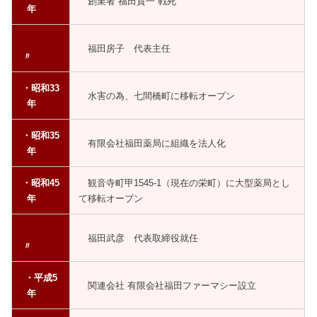
創業者 福田貫一 戦死
年
福田房子 代表主任
〃
・昭和33
水害の為、七間橋町に移転オープン
年
・昭和35
有限会社福田薬局に組織を法人化
年
・昭和45
観音寺町甲1545-1（現在の栄町）に大型薬局とし
年
て移転オープン
福田武彦 代表取締役就任
〃
・平成5
関連会社 有限会社福田ファーマシー設立
年