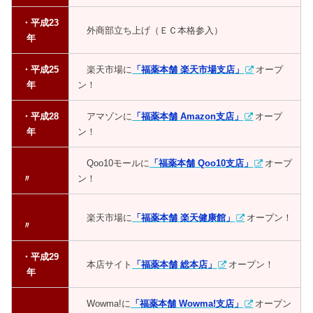
・平成23
外商部立ち上げ（ＥＣ本格参入）
年
・平成25
楽天市場に
「福薬本舗 楽天市場支店」
オープ
年
ン！
・平成28
アマゾンに
「福薬本舗 Amazon支店」
オープ
年
ン！
Qoo10モールに
「福薬本舗 Qoo10支店」
オープ
〃
ン！
楽天市場に
「福薬本舗 楽天健康館」
オープン！
〃
・平成29
本店サイト
「福薬本舗 総本店」
オープン！
年
Wowma!に
「福薬本舗 Wowma!支店」
オープン