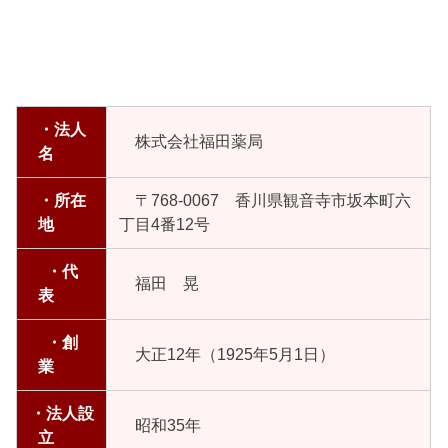
・法人
株式会社福田薬局
名
・所在
〒768-0067 香川県観音寺市坂本町六
地
丁目4番12号
・代
福田 晃
表
・創
大正12年（1925年5月1日）
業
・法人設
昭和35年
立