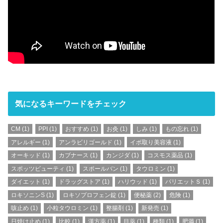
気になるキーワードをチェック
CM
(1)
PPI
(1)
おすすめ
(1)
お灸
(1)
しみ
(1)
もの忘れ
(1)
アレルギー
(1)
アンラビリゴールド
(1)
イボ取り美容液
(1)
オーキッド
(1)
カブナース
(1)
カンジダ
(1)
コスモス薬品
(1)
スポッツビューティ
(1)
スポールバン
(1)
タウロミン
(1)
ダイエット
(1)
ドラッグストア
(1)
ハリウッド
(1)
パリエットＳ
(1)
ロキソニンS
(1)
ロキソプロフェン錠
(1)
便秘薬
(2)
危険
(1)
咳止め
(1)
小粒タウロミン
(1)
整腸剤
(1)
新発売
(1)
日焼け止め
(1)
比較
(1)
漢方薬
(1)
目薬
(1)
種類
(1)
肥満
(1)