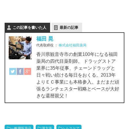
この記事を書いた人
最新の記事
福田 晃
代表取締役
：
株式会社福田薬局
香川県観音寺市の創業100年になる福田
薬局の四代目薬剤師。 ドラッグストア
業界に35年従事、チェーンドラッグと
日々戦い続ける毎日をおくる。2013年
よりＥＣ事業にも本格参入。まだまだ頑
張るランチェスター戦略とベースが大好
きな還暦親父！
一般用医薬品
漢方薬
ヘルスケア