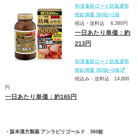
和漢箋新ロート防風通聖
散錠満量 360錠×1個
税込・送料込 6,380円
一日あたり単価：約
213円
和漢箋新ロート防風通聖
散錠満量 360錠×3個
税込み・送料込 14,800
円
一日あたり単価：約165円
・阪本漢方製薬 アンラビリゴールド 360錠