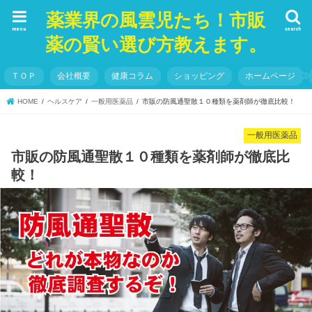
薬業界の風雲児たち！市販
menu
search
薬の賢い選び方教えます。
ＴＯＰ
会社概要
健康コラム
ショッピング
ホームページ
HOME
ヘルスケア
一般用医薬品
市販の防風通聖散１０種類を薬剤師が徹底比較！
一般用医薬品
市販の防風通聖散１０種類を薬剤師が徹底比
較！