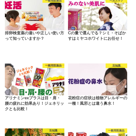
一般用医薬品
ヘルスケア
排卵検査薬の違いや正しい使い方
Cの量で選んでる？シミ・そばか
って知っていますか？
すはミヤコホワイトにお任せ！
一般用医薬品
豆知識
アリナミンexプラスは目・肩・
花粉症の症状は植物アレルギーの
腰の疲れに効果あり！ジェネリッ
一種！風邪とは違う鼻水！
クとも比較！
豆知識
一般用医薬品