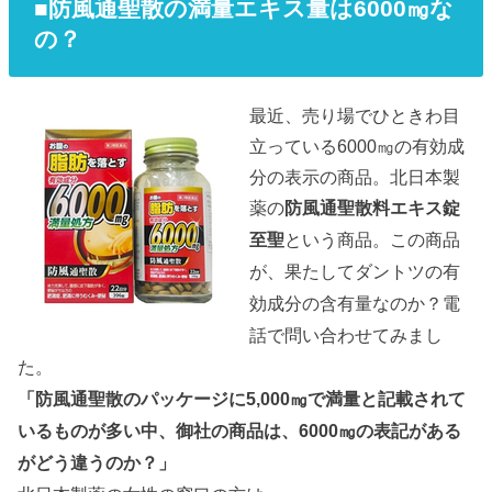
■防風通聖散の満量エキス量は6000㎎な
の？
最近、売り場でひときわ目
立っている6000㎎の有効成
分の表示の商品。北日本製
薬の
防風通聖散料エキス錠
至聖
という商品。この商品
が、果たしてダントツの有
効成分の含有量なのか？電
話で問い合わせてみまし
た。
「防風通聖散のパッケージに5,000㎎で満量と記載されて
いるものが多い中、御社の商品は、6000㎎の表記がある
がどう違うのか？」