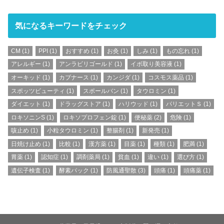
気になるキーワードをチェック
CM
(1)
PPI
(1)
おすすめ
(1)
お灸
(1)
しみ
(1)
もの忘れ
(1)
アレルギー
(1)
アンラビリゴールド
(1)
イボ取り美容液
(1)
オーキッド
(1)
カブナース
(1)
カンジダ
(1)
コスモス薬品
(1)
スポッツビューティ
(1)
スポールバン
(1)
タウロミン
(1)
ダイエット
(1)
ドラッグストア
(1)
ハリウッド
(1)
パリエットＳ
(1)
ロキソニンS
(1)
ロキソプロフェン錠
(1)
便秘薬
(2)
危険
(1)
咳止め
(1)
小粒タウロミン
(1)
整腸剤
(1)
新発売
(1)
日焼け止め
(1)
比較
(1)
漢方薬
(1)
目薬
(1)
種類
(1)
肥満
(1)
胃薬
(1)
認知症
(1)
調剤薬局
(1)
貧血
(1)
違い
(1)
選び方
(1)
遺伝子検査
(1)
酵素パック
(1)
防風通聖散
(3)
頭痛
(1)
頭痛薬
(1)