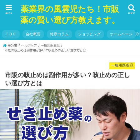
薬業界の風雲児たち！市販
menu
search
薬の賢い選び方教えます。
ＴＯＰ
会社概要
健康コラム
ショッピング
ホームページ
HOME
ヘルスケア
一般用医薬品
市販の咳止めは副作用が多い？咳止めの正しい選び方とは
一般用医薬品
市販の咳止めは副作用が多い？咳止めの正し
い選び方とは