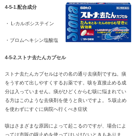
4-5-1.配合成分
・ L-カルボシステイン
・ブロムヘキシン塩酸塩
4-5-2.ストナ去たんカプセル
ストナ去たんカプセルはその名の通り去痰剤ですね。痰
をうすめて出しやすくするお薬です。咳を直接止める成
分は入っていません。痰がひどくからむ咳に悩まれてい
る方はこのような去痰剤を使うと良いですよ。 5.咳止め
を使わずにすぐに病院へ行くべき症状
咳はさまざまな原因によって起こるのですが、場合によ
っては市販の咳止めを使ってはいけないときもありま