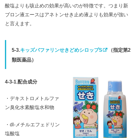
酸塩よりも咳止めの効果が高いのが特徴です。つまり新
ブロン液エースはアネトンせき止め液よりも効果が強い
と言えます。
5-3.
キッズバファリンせきどめシロップS
（指定第2
類医薬品）
4-3-1.配合成分
・デキストロメトルファ
ン臭化水素酸塩水和物
・dl-メチルエフェドリン
塩酸塩