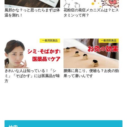
風邪かな？っと思ったらまずは体
花粉症の発症メカニズムは？ヒス
温を測れ！
タミンって何？
一般用医薬品
一般用医薬品
きれいな人は知っている！「シ
腰痛に肩こり、便秘も？お灸の効
ミ」「そばかす」には医薬品が味
果って凄いんです
方