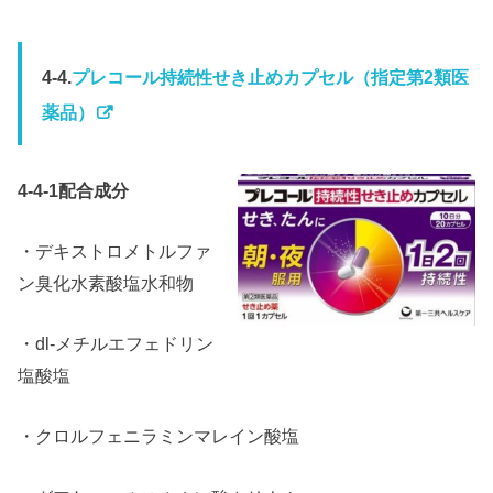
4-4.
プレコール持続性せき止めカプセル（指定第2類医
薬品）
4-4-1配合成分
・デキストロメトルファ
ン臭化水素酸塩水和物
・dl-メチルエフェドリン
塩酸塩
・クロルフェニラミンマレイン酸塩