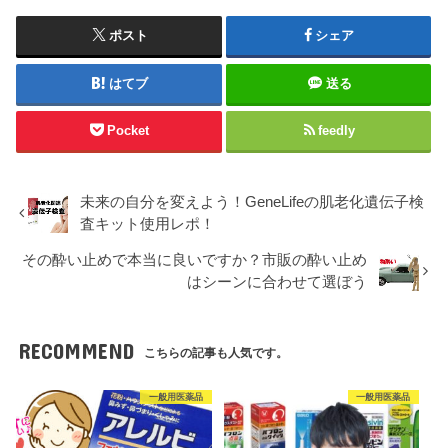
ポスト
シェア
はてブ
送る
Pocket
feedly
未来の自分を変えよう！GeneLifeの肌老化遺伝子検
査キット使用レポ！
その酔い止めで本当に良いですか？市販の酔い止め
はシーンに合わせて選ぼう
RECOMMEND
こちらの記事も人気です。
一般用医薬品
一般用医薬品